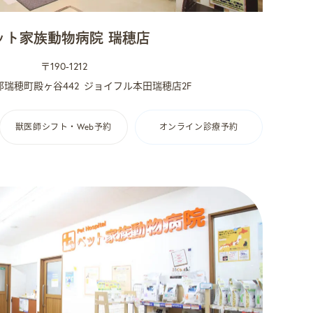
ット家族動物病院 瑞穂店
〒190-1212
瑞穂町殿ヶ谷442
ジョイフル本田瑞穂店2F
獣医師シフト・Web予約
オンライン診療予約