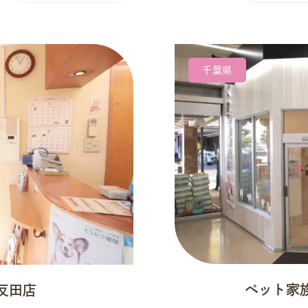
千葉県
ペット家
反田店