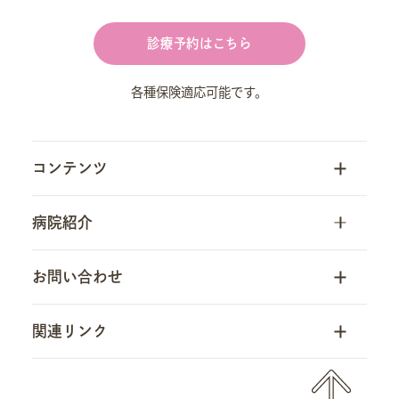
診療予約はこちら
各種保険適応可能です。
コンテンツ
トップ
病院紹介
当院について
病院一覧
お問い合わせ
初診の方
ペット家族動物病院 甲府店
一般診療
お問い合わせフォーム
関連リンク
ペット家族動物病院 瑞穂店
予防医療
横浜北どうぶつ病院
Vet’s Labo
お知らせ